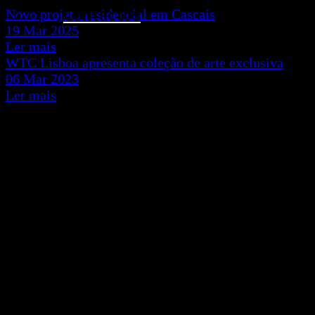
Contactos
Novo projeto residencial em Cascais
19 Mar 2025
Ler mais
WTC Lisboa apresenta coleção de arte exclusiva
06 Mar 2023
Ler mais
Projetos
Fazer melhor,
deixar marca para o futuro.