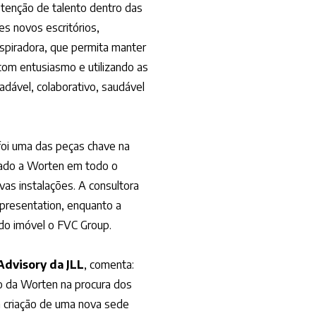
etenção de talento dentro das
s novos escritórios,
spiradora, que permita manter
com entusiasmo e utilizando as
dável, colaborativo, saudável
foi uma das peças chave na
hado a Worten em todo o
as instalações. A consultora
resentation, enquanto a
do imóvel o FVC Group.
Advisory da JLL
, comenta:
o da Worten na procura dos
i a criação de uma nova sede