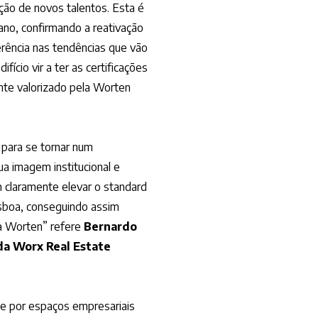
ção de novos talentos. Esta é
ano, confirmando a reativação
ência nas tendências que vão
fício vir a ter as certificações
nte valorizado pela Worten
 para se tornar num
 imagem institucional e
m claramente elevar o standard
isboa, conseguindo assim
 a Worten” refere
Bernardo
da Worx Real Estate
te por espaços empresariais