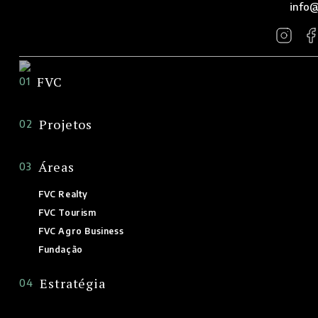
info@
FVC
01
Projetos
02
Áreas
03
FVC Realty
FVC Tourism
FVC Agro Business
Fundação
Estratégia
04